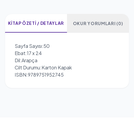
KITAP ÖZETI / DETAYLAR
OKUR YORUMLARI (0)
Sayfa Sayısı:50
Ebat:17 x 24
Dil:Arapça
Cilt Durumu:Karton Kapak
ISBN:9789751952745