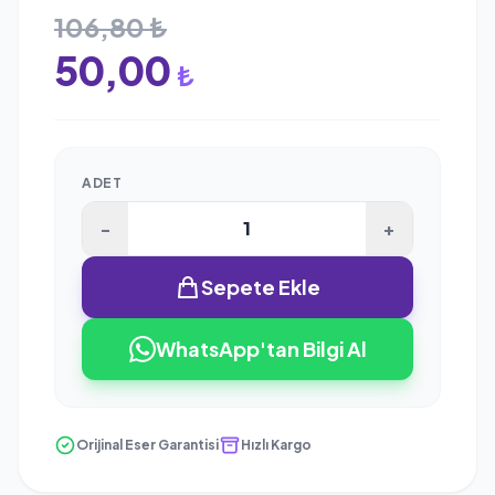
106,80 ₺
50,00
₺
ADET
-
+
Sepete Ekle
WhatsApp'tan Bilgi Al
Orijinal Eser Garantisi
Hızlı Kargo