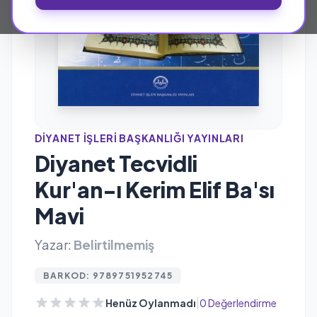
DIYANET İŞLERI BAŞKANLIĞI YAYINLARI
Diyanet Tecvidli
Kur'an-ı Kerim Elif Ba'sı
Mavi
Yazar:
Belirtilmemiş
BARKOD: 9789751952745
|
Henüz Oylanmadı
0 Değerlendirme