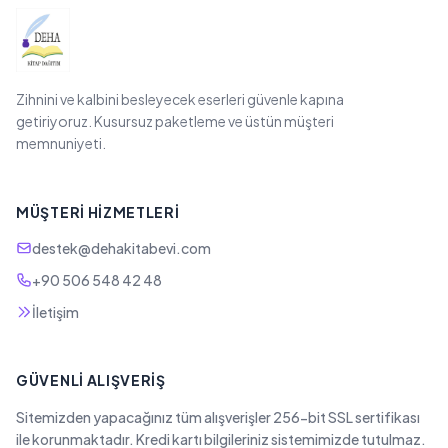
Zihnini ve kalbini besleyecek eserleri güvenle kapına
getiriyoruz. Kusursuz paketleme ve üstün müşteri
memnuniyeti.
MÜŞTERI HIZMETLERI
destek@dehakitabevi.com
+90 506 548 42 48
İletişim
GÜVENLI ALIŞVERIŞ
Sitemizden yapacağınız tüm alışverişler 256-bit SSL sertifikası
ile korunmaktadır. Kredi kartı bilgileriniz sistemimizde tutulmaz.