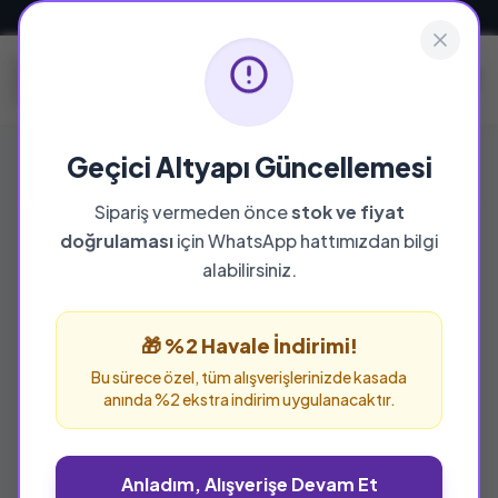
Güvenli ve Hızlı Teslimat
Geçici Altyapı Güncellemesi
Sipariş vermeden önce
stok ve fiyat
doğrulaması
için WhatsApp hattımızdan bilgi
%53 İNDİRİM
alabilirsiniz.
🎁 %2 Havale İndirimi!
Bu sürece özel, tüm alışverişlerinizde kasada
anında %2 ekstra indirim uygulanacaktır.
Anladım, Alışverişe Devam Et