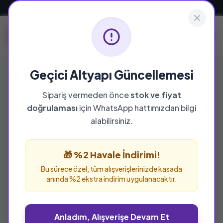
Güvenli ve Hızlı Teslimat
Geçici Altyapı Güncellemesi
Sipariş vermeden önce
stok ve fiyat
doğrulaması
için WhatsApp hattımızdan bilgi
%25 İNDİRİM
alabilirsiniz.
🎁 %2 Havale İndirimi!
Bu sürece özel, tüm alışverişlerinizde kasada
anında %2 ekstra indirim uygulanacaktır.
Anladım, Alışverişe Devam Et