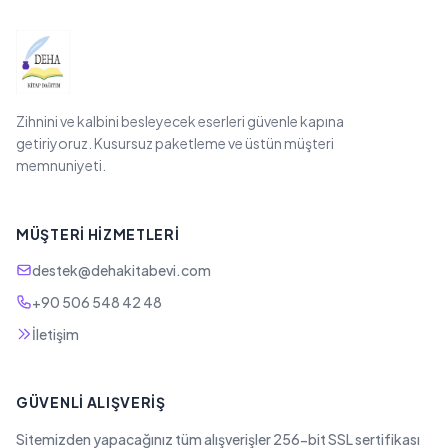
Zihnini ve kalbini besleyecek eserleri güvenle kapına
getiriyoruz. Kusursuz paketleme ve üstün müşteri
memnuniyeti.
MÜŞTERI HIZMETLERI
destek@dehakitabevi.com
+90 506 548 42 48
İletişim
GÜVENLI ALIŞVERIŞ
Sitemizden yapacağınız tüm alışverişler 256-bit SSL sertifikası