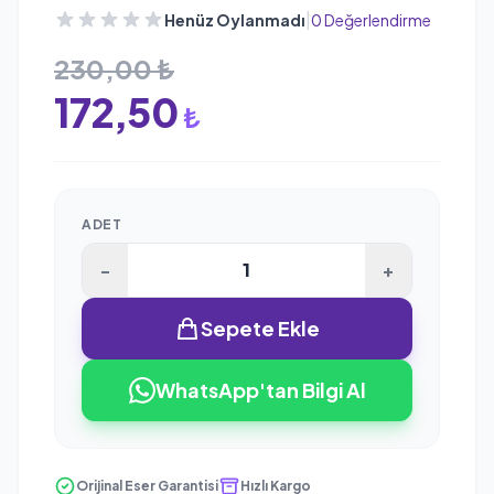
|
Henüz Oylanmadı
0 Değerlendirme
230,00 ₺
172,50
₺
ADET
-
+
Sepete Ekle
WhatsApp'tan Bilgi Al
Orijinal Eser Garantisi
Hızlı Kargo