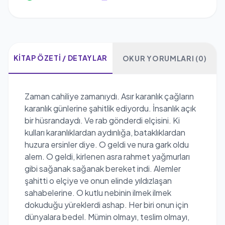
KITAP ÖZETI / DETAYLAR
OKUR YORUMLARI (0)
Zaman cahiliye zamanıydı. Asır karanlık çağların
karanlık günlerine şahitlik ediyordu. İnsanlık açık
bir hüsrandaydı. Ve rab gönderdi elçisini. Ki
kulları karanlıklardan aydınlığa, bataklıklardan
huzura ersinler diye. O geldi ve nura gark oldu
alem. O geldi, kirlenen asra rahmet yağmurları
gibi sağanak sağanak bereket indi. Alemler
şahitti o elçiye ve onun elinde yıldızlaşan
sahabelerine. O kutlu nebinin ilmek ilmek
dokuduğu yüreklerdi ashap. Her biri onun için
dünyalara bedel. Mümin olmayı, teslim olmayı,