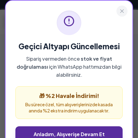
Güvenli ve Hızlı Teslimat
Geçici Altyapı Güncellemesi
Sipariş vermeden önce
stok ve fiyat
doğrulaması
için WhatsApp hattımızdan bilgi
alabilirsiniz.
🎁 %2 Havale İndirimi!
Bu sürece özel, tüm alışverişlerinizde kasada
anında %2 ekstra indirim uygulanacaktır.
Anladım, Alışverişe Devam Et