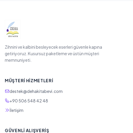
Zihnini ve kalbini besleyecek eserleri güvenle kapına
getiriyoruz. Kusursuz paketleme ve üstün müşteri
memnuniyeti.
MÜŞTERI HIZMETLERI
destek@dehakitabevi.com
+90 506 548 42 48
İletişim
GÜVENLI ALIŞVERIŞ