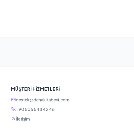
MÜŞTERI HIZMETLERI
destek@dehakitabevi.com
+90 506 548 42 48
İletişim