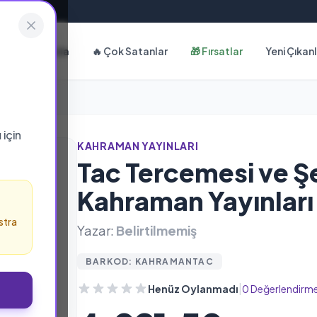
Hakkımızda
🔥 Çok Satanlar
🎁 Fırsatlar
Yeni Çıkan
ı
için
KAHRAMAN YAYINLARI
Tac Tercemesi ve Şer
Kahraman Yayınları
stra
Yazar:
Belirtilmemiş
BARKOD: KAHRAMANTAC
|
Henüz Oylanmadı
0 Değerlendirm