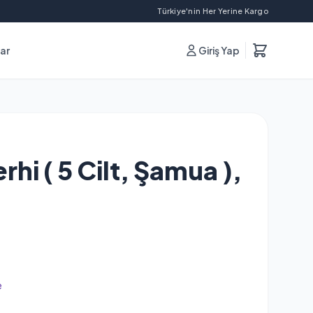
Türkiye'nin Her Yerine Kargo
lar
Giriş Yap
hi ( 5 Cilt, Şamua ),
e