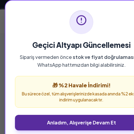
Güvenli ve Hızlı Teslimat
Ana Sayfa
Geçici Altyapı Güncellemesi
Sipariş vermeden önce
stok ve fiyat doğrulamas
WhatsApp hattımızdan bilgi alabilirsiniz.
🎁 %2 Havale İndirimi!
Bu sürece özel, tüm alışverişlerinizde kasada anında %2 ek
indirim uygulanacaktır.
Anladım, Alışverişe Devam Et