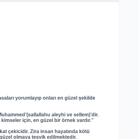
asaları yorumlayıp onları en güzel şekilde
hammed’(sallallahu aleyhi ve sellem)’dir.
imseler için, en güzel bir örnek vardır.”
t çekicidir. Zira insan hayatında kötü
 güzel olmaya teşvik edilmektedir.