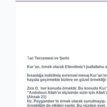
T
ac Tercemesi ve Şerhi
Kur’an, örnek olarak Efendimiz’i (sallallahu a
İnsanlığa indirilmiş evrensel mesaj Kur’an’ın
hayata geçirmekle bizlere en güzel örnekliğ
Zira O, her konuda örnektir. Bu konuda Kur
"Andolsun Allah’ın elçisinde sizin için Allah
(Ahzab 21)
Hz. Peygamber’in örnek olarak sunulmayıp, e
örnekliğin de etkileri vardır. Bu yüzden ayet