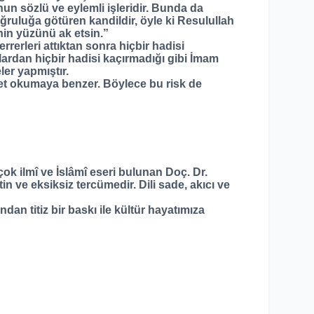
nun sözlü ve eylemli işleridir. Bunda da
ğruluğa götüren kandildir, öyle ki Resulullah
nin yüzünü ak etsin.”
rerleri attıktan sonra hiçbir hadisi
lardan hiçbir hadisi kaçırmadığı gibi İmam
er yapmıştır.
ayet okumaya benzer. Böylece bu risk de
çok ilmî ve İslâmî eseri bulunan Doç. Dr.
 ve eksiksiz tercümedir. Dili sade, akıcı ve
n titiz bir baskı ile kültür hayatımıza