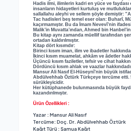
Hadis ilmi, ilimlerin kadri en yüce ve faydas
insanların hidayetleri kurtuluş ve mutlulukl
sallallahu aleyhi ve sellem şöyle demiştir: "
Tac hadisleri beş temel eser olan: Buharî, Mü
kaçırmamıştır. Bu da İmam Nevevî’nin ifadesi
Malik’in Muvatta’ından, Ahmed bin Hanbel’in 
Bu kitap aynı zamanda müellif tarafından şer
ortadan kaldırılmıştır.
Kitap dört kısımdır:
Birinci kısım iman, ilim ve ibadetler hakkında
İkinci kısım muamelat, ahkâm ve âdetler hak
Üçüncü kısım faziletler, tefsir ve cihat hakkın
Dördüncü kısım ahlak ve vaazlar hakkındadı
Mansur Ali Nasıf El-Hüseynî’nin büyük istifad
Abdülvehhab Öztürk Türkçeye tercüme etti. 5 
sürükleyicidir.
Her kütüphanede bulunmasında büyük fayda gö
kazandırılmıştır.
Ürün Özellikleri :
Yazar : Mansur Ali Nasıf
Tercüme: Doç. Dr. Abdülvehhab Öztürk
Kağıt Türü : Şamua Kağıt