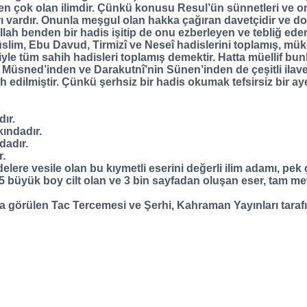
ı en çok olan ilimdir. Çünkü konusu Resul’ün sünnetleri ve o
arı vardır. Onunla meşgul olan hakka çağıran davetçidir ve do
Allah benden bir hadis işitip de onu ezberleyen ve tebliğ ede
slim, Ebu Davud, Tirmizî ve Neseî hadislerini toplamış, müker
yle tüm sahih hadisleri toplamış demektir. Hatta müellif bun
Müsned’inden ve Darakutnî’nin Sünen’inden de çeşitli ilavel
h edilmiştir. Çünkü şerhsiz bir hadis okumak tefsirsiz bir 
dır.
kındadır.
dadır.
r.
elere vesile olan bu kıymetli eserini değerli ilim adamı, pek 
büyük boy cilt olan ve 3 bin sayfadan oluşan eser, tam metin
rülen Tac Tercemesi ve Şerhi, Kahraman Yayınları tarafında