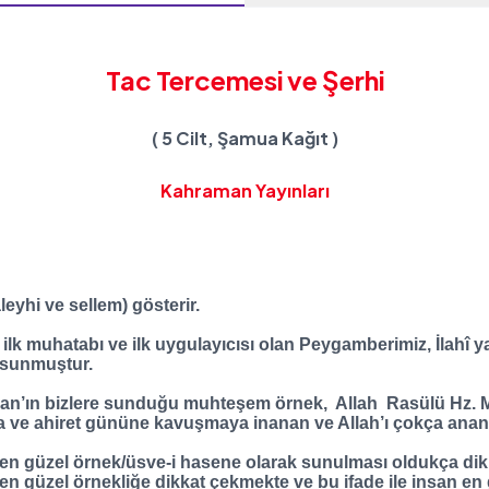
Tac Tercemesi ve Şerhi
( 5 Cilt, Şamua Kağıt )
Kahraman Yayınları
leyhi ve sellem) gösterir.
 ilk muhatabı ve ilk uygulayıcısı olan Peygamberimiz, İlahî y
i sunmuştur.
’an’ın bizlere sunduğu muhteşem örnek, Allah Rasülü Hz. Mu
’a ve ahiret gününe kavuşmaya inanan ve Allah’ı çokça anan k
n güzel örnek/üsve-i hasene olarak sunulması oldukça dikka
, en güzel örnekliğe dikkat çekmekte ve bu ifade ile insan en