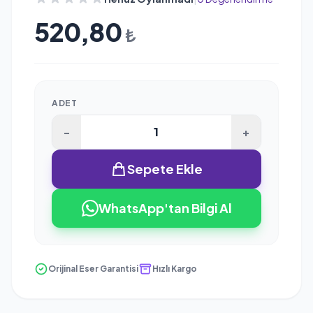
520,80
₺
ADET
-
+
Sepete Ekle
WhatsApp'tan Bilgi Al
Orijinal Eser Garantisi
Hızlı Kargo