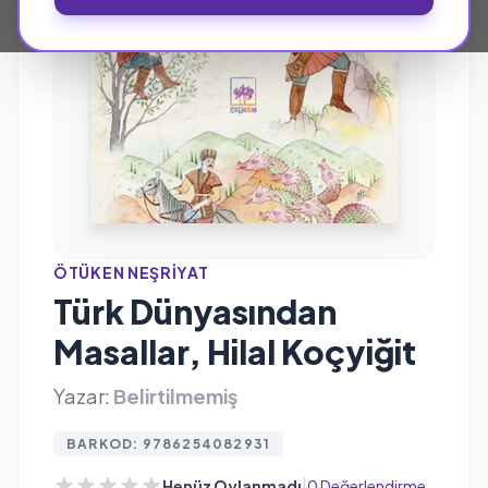
ÖTÜKEN NEŞRIYAT
Türk Dünyasından
Masallar, Hilal Koçyiğit
Yazar:
Belirtilmemiş
BARKOD: 9786254082931
|
Henüz Oylanmadı
0 Değerlendirme