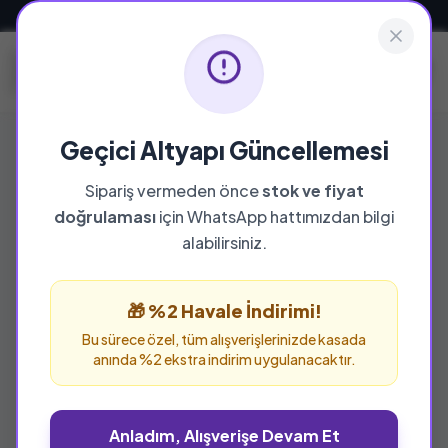
Güvenli ve Hızlı Teslimat
Geçici Altyapı Güncellemesi
Sipariş vermeden önce
stok ve fiyat
doğrulaması
için WhatsApp hattımızdan bilgi
alabilirsiniz.
🎁 %2 Havale İndirimi!
Bu sürece özel, tüm alışverişlerinizde kasada
anında %2 ekstra indirim uygulanacaktır.
Anladım, Alışverişe Devam Et