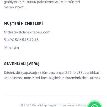
getiriyoruz. Kusursuz paketleme ve üstün müşteri
memnuniyeti.
MÜŞTERI HIZMETLERI
destek@dehakitabevi.com
+90 506 548 42 48
İletişim
GÜVENLI ALIŞVERIŞ
Sitemizden yapacağınız tüm alışverişler 256-bit SSL sertifikası
ile korunmaktadır. Kredi kartı bilgileriniz sistemimizde tutulmaz.
© 2026 Deha Kitap Dağıtım. Tüm hakları saklıdır.