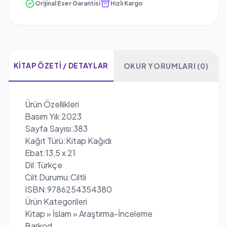
Orijinal Eser Garantisi
Hızlı Kargo
KITAP ÖZETI / DETAYLAR
OKUR YORUMLARI (0)
Ürün Özellikleri
Basım Yılı:2023
Sayfa Sayısı:383
Kağıt Türü:Kitap Kağıdı
Ebat:13,5 x 21
Dil:Türkçe
Cilt Durumu:Ciltli
ISBN:9786254354380
Ürün Kategorileri
Kitap » İslam » Araştırma-İnceleme
Barkod