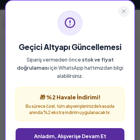
Güvenli ve Hızlı Teslimat
Geçici Altyapı Güncellemesi
Sipariş vermeden önce
stok ve fiyat
doğrulaması
için WhatsApp hattımızdan bilgi
alabilirsiniz.
🎁 %2 Havale İndirimi!
Bu sürece özel, tüm alışverişlerinizde kasada
anında %2 ekstra indirim uygulanacaktır.
Anladım, Alışverişe Devam Et