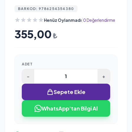
BARKOD: 9786254354380
|
Henüz Oylanmadı
0 Değerlendirme
355,00
₺
ADET
-
+
Sepete Ekle
WhatsApp'tan Bilgi Al