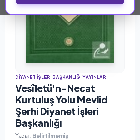
DIYANET İŞLERI BAŞKANLIĞI YAYINLARI
Vesîletü'n-Necat
Kurtuluş Yolu Mevlid
Şerhi Diyanet İşleri
Başkanlığı
Yazar:
Belirtilmemiş