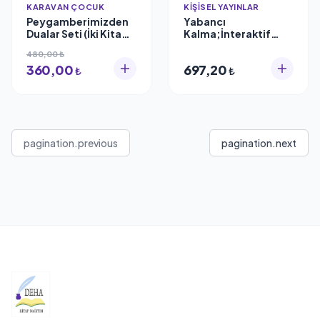
KARAVAN ÇOCUK
KIŞISEL YAYINLAR
Peygamberimizden
Yabancı
Dualar Seti (İki Kitap)
Kalma;İnteraktif
Sait Köşk
Ramazan Seti
480,00 ₺
360,00
697,20
₺
₺
pagination.previous
pagination.next