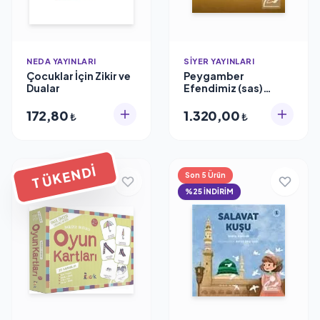
NEDA YAYINLARI
SIYER YAYINLARI
Çocuklar İçin Zikir ve
Peygamber
Dualar
Efendimiz (sas)
Çocukluğu (5 Kitap)
Muhammed Emin
172,80
1.320,00
₺
₺
Yıldırım
TÜKENDI
Son 5 Ürün
%25 İNDİRİM