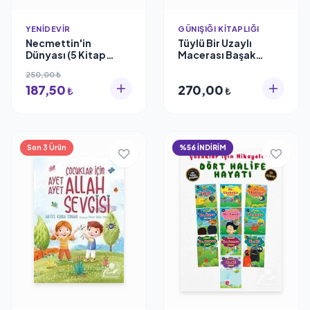
YENIDEVIR
GÜNIŞIĞI KITAPLIĞI
Necmettin'in
Tüylü Bir Uzaylı
Dünyası (5 Kitap
Macerası Başak
Takım) İshak Özen
Taşkıran, Sabri Safiye
250,00 ₺
187,50
270,00
₺
₺
Son 3 Ürün
%56 İNDİRİM