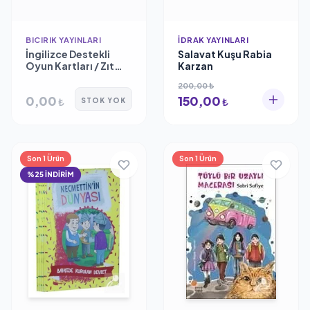
BICIRIK YAYINLARI
İDRAK YAYINLARI
İngilizce Destekli
Salavat Kuşu Rabia
Oyun Kartları / Zıt
Karzan
Kavramlar
200,00 ₺
0,00
150,00
₺
₺
STOK YOK
Son 1 Ürün
Son 1 Ürün
%25 İNDİRİM