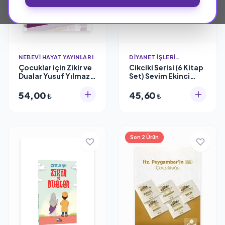
NEBEVI HAYAT YAYINLARI
DIYANET İŞLERI
BAŞKANLIĞI YAYINLARI
Çocuklar için Zikir ve
Cikciki Serisi (6 Kitap
Dualar Yusuf Yılmaz
Set) Sevim Ekinci
Nebevi Çocuk
Diyanet İşleri
Başkanlığı
54,00
45,60
₺
₺
Son 2 Ürün