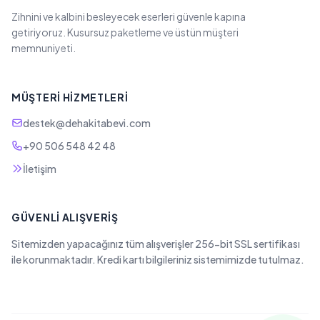
Zihnini ve kalbini besleyecek eserleri güvenle kapına
getiriyoruz. Kusursuz paketleme ve üstün müşteri
memnuniyeti.
MÜŞTERI HIZMETLERI
destek@dehakitabevi.com
+90 506 548 42 48
İletişim
GÜVENLI ALIŞVERIŞ
Sitemizden yapacağınız tüm alışverişler 256-bit SSL sertifikası
ile korunmaktadır. Kredi kartı bilgileriniz sistemimizde tutulmaz.