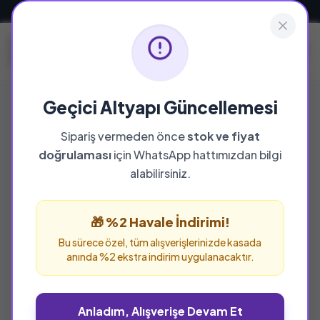
Güvenli ve Hızlı Teslimat
Geçici Altyapı Güncellemesi
Çocuk Kitapları
Sipariş vermeden önce
stok ve fiyat
doğrulaması
için WhatsApp hattımızdan bilgi
Bu kategoride toplam
2012
ürün bulunuyor.
alabilirsiniz.
🎁 %2 Havale İndirimi!
Bu sürece özel, tüm alışverişlerinizde kasada
anında %2 ekstra indirim uygulanacaktır.
Anladım, Alışverişe Devam Et