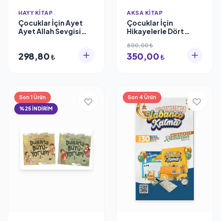
HAYY KITAP
AKSA KITAP
Çocuklar İçin Ayet
Çocuklar İçin
Ayet Allah Sevgisi
Hikayelerle Dört
Hatice Kübra Tongar
Halife Hayatı (10
800,00 ₺
Kitap Set), Cuma
298,80
350,00
Karakoç
₺
₺
Son 1 Ürün
Son 4 Ürün
%25 İNDİRİM