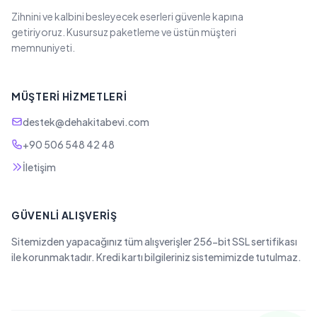
Zihnini ve kalbini besleyecek eserleri güvenle kapına
getiriyoruz. Kusursuz paketleme ve üstün müşteri
memnuniyeti.
MÜŞTERI HIZMETLERI
destek@dehakitabevi.com
+90 506 548 42 48
İletişim
GÜVENLI ALIŞVERIŞ
Sitemizden yapacağınız tüm alışverişler 256-bit SSL sertifikası
ile korunmaktadır. Kredi kartı bilgileriniz sistemimizde tutulmaz.