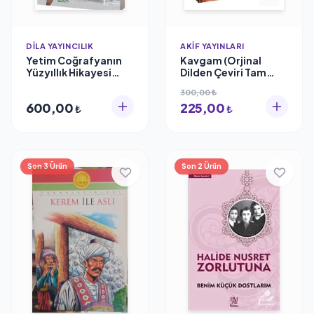
DILA YAYINCILIK
AKIF YAYINLARI
Yetim Coğrafyanın
Kavgam (Orjinal
Yüzyıllık Hikayesi
Dilden Çeviri Tam
Pranga (Arz-ı Filistin-
Metin) Adolf Hitler
300,00 ₺
2) Kıyamoğlu
600,00
225,00
Sancaktar Dila
₺
₺
Yayıncılık
Son 3 Ürün
Son 2 Ürün