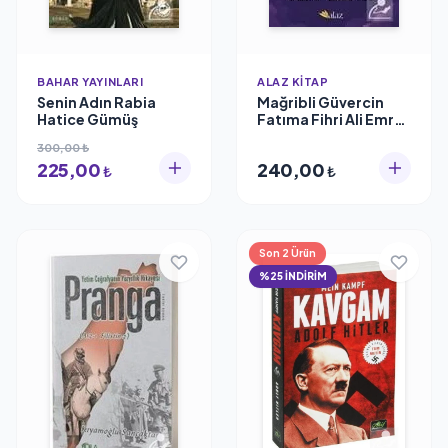
BAHAR YAYINLARI
ALAZ KITAP
Senin Adın Rabia
Mağribli Güvercin
Hatice Gümüş
Fatıma Fihri Ali Emre
Alaz Kitap
300,00 ₺
225,00
240,00
₺
₺
Son 2 Ürün
%25 İNDİRİM