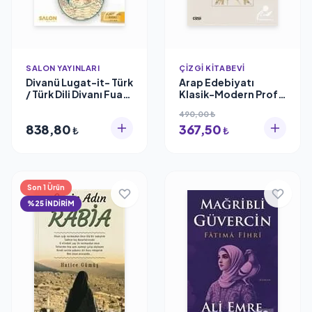
SALON YAYINLARI
ÇIZGI KITABEVI
Divanü Lugat-it- Türk
Arap Edebiyatı
/ Türk Dili Divanı Fuat
Klasik-Modern Prof.
Bozkurt, Kaşgarlı
Dr. Ahmet Kazım
490,00 ₺
Mahmud Salon
Ürün
838,80
367,50
Yayınları
₺
₺
Son 1 Ürün
%25 İNDİRİM