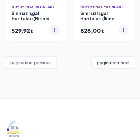
BÜYÜYENAY YAYINLARI
BÜYÜYENAY YAYINLARI
Sınırsız İşgal
Sınırsız İşgal
Haritaları (Birinci
Haritaları (İkinci
Kitap) Batı'dan Uzak
Kitap) İşgal
Doğu'ya,
Projelerinden Marvel
529,92
828,00
₺
₺
Balkanlar'dan
Filmine Akif Emre
Arakan'a Akif Emre
pagination.previous
pagination.next