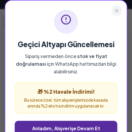
Güvenli ve Hızlı Teslimat
Geçici Altyapı Güncellemesi
Edebiyat
Sipariş vermeden önce
stok ve fiyat
doğrulaması
için WhatsApp hattımızdan bilgi
Bu kategoride toplam
7739
ürün bulunuyor.
alabilirsiniz.
Son 1 Ürün
Son 1 Ürün
🎁 %2 Havale İndirimi!
%25 İNDİRİM
%20 İNDİRİM
Bu sürece özel, tüm alışverişlerinizde kasada
anında %2 ekstra indirim uygulanacaktır.
Anladım, Alışverişe Devam Et