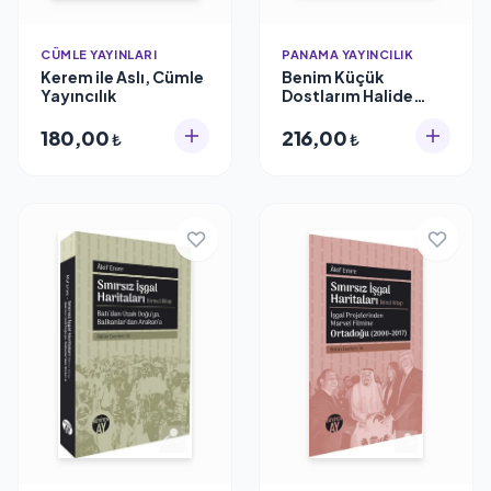
CÜMLE YAYINLARI
PANAMA YAYINCILIK
Kerem ile Aslı, Cümle
Benim Küçük
Yayıncılık
Dostlarım Halide
Nusret Zorlutuna
Panama Yayıncılık
180,00
216,00
₺
₺