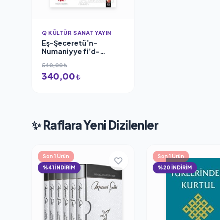
Q KÜLTÜR SANAT YAYIN
Eş-Şeceretü’n-
Numaniyye fi’d-
Devlet-i Osmaniyye
540,00 ₺
340,00
₺
✨ Raflara Yeni Dizilenler
Son 1 Ürün
Son 1 Ürün
%41 İNDİRİM
%20 İNDİRİM