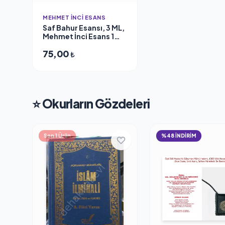
MEHMET İNCI ESANS
Saf Bahur Esansı, 3 ML,
Mehmet İnci Esans 1
adet
75,00
₺
⭐ Okurların Gözdeleri
Son 1 Ürün
%48 İNDİRİM