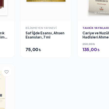
BILINMEYEN YAYINEVI
TAHKIK YAYINLARI
rık
Saf İğde Esansı, Ahsen
Cariye ve Nuzûl
lime
Esansları, 7 ml
Hadîsleri Ahm
irgivi
Hızlıoğlu
250,00 ₺
75,00
135,00
₺
₺