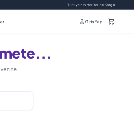
Türkiye'nin Her Yerine Kargo
lar
Giriş Yap
mete...
üvenine