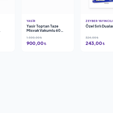
YASIR
ZEYBER YAYINCIL
Yasir Toptan Taze
Özel Sırlı Dual
Misvak Vakumlu 60
k
Adet
1.500,00 ₺
324,00 ₺
an,
900,00
243,00
Azam,
₺
₺
İle