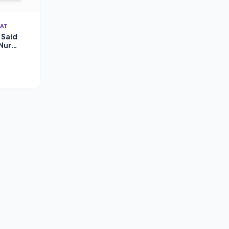
YAT
. Said
 Nur