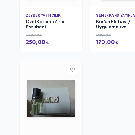
ZEYBER YAYINCILIK
SEMERKAND YAYINLA
Özel Koruma Zırhı
Kur'an Elifbası /
Pazubent
Uygulamalı ve
Alıştırmalı
400,00 ₺
199,00 ₺
250,00
170,00
₺
₺