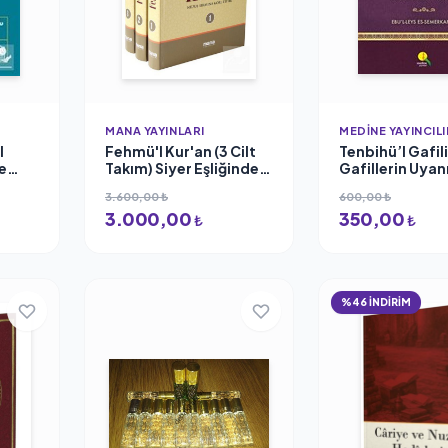
MANA YAYINLARI
MEDINE YAYINCILI
l
Fehmü'l Kur'an (3 Cilt
Tenbihü’l Gafili
e
Takım) Siyer Eşliğinde
Gafillerin Uyanı
ol
Kur'an'ı Anlamak
(Karton Kapak)
3.600,00 ₺
600,00 ₺
uman
Muhammed Abid El-
Leys Semerkan
3.000,00
350,00
Cabiri
Ravza Yayınları
₺
₺
%46 İNDİRİM