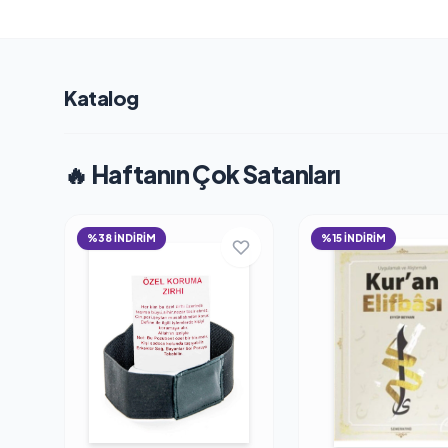
Katalog
🔥 Haftanın Çok Satanları
%38 İNDİRİM
%15 İNDİRİM