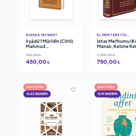
AHISKA YAYINEVI
EL MEKTEBETÜL
MAHMUDIYYE
İrşâdü'l Mürîdîn (Ciltli)
İzhar Mefhumu (Kı
Mahmud
Manalı, Kelime Ke
Ustaosmanoğlu Ahıska
Tercümeli) İmam B
760,00 ₺
1.250,00 ₺
Yayınevi
El Mektebetül
450,00
750,00
Mahmudiyye
₺
₺
Son 5 Ürün
Son 3 Ürün
%43 İNDİRİM
%19 İNDİRİM