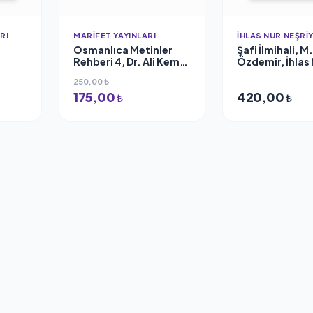
RI
MARIFET YAYINLARI
İHLAS NUR NEŞRI
Osmanlıca Metinler
Şafi İlmihali, M
Rehberi 4, Dr. Ali Kemal
Özdemir, İhlas
Belviranlı
Neşriyat
250,00 ₺
175,00
420,00
₺
₺