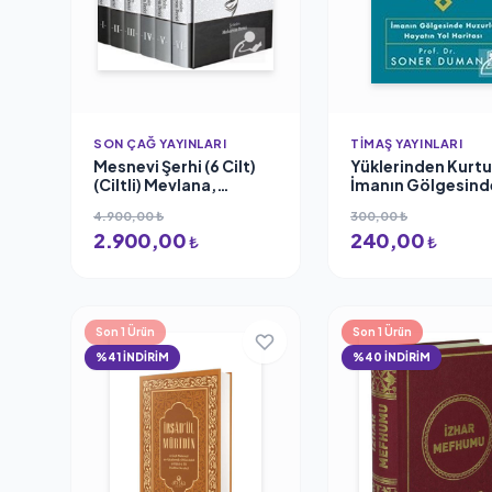
SON ÇAĞ YAYINLARI
TIMAŞ YAYINLARI
Mesnevi Şerhi (6 Cilt)
Yüklerinden Kurtu
(Ciltli) Mevlana,
İmanın Gölgesind
Muharrem Derici
Huzurlu Hayatın Y
4.900,00 ₺
300,00 ₺
Haritası Soner D
2.900,00
240,00
₺
₺
Son 1 Ürün
Son 1 Ürün
%41 İNDİRİM
%40 İNDİRİM