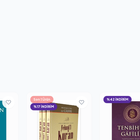
Son 1 Ürün
%42 İNDİRİM
%17 İNDİRİM