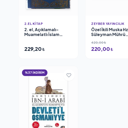
2.EL KITAP
ZEYBER YAYINCILIK
2. el, Açıklamalı-
Özel İkili Muska Hz
Muamelatlı İslam
Süleyman Mührü
İlmihali İslam Fıkhı ve
Hatemi, 1300 Yıllı
420,00 ₺
Hukuku, Ali Fikri Yavuz,
Havas Kitaplarınd
229,20
220,00
1988 baskı
Zirve Duası, İsmi 
₺
₺
Safran Mürekkebi 
Basılmıştır
%37 İNDİRİM