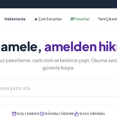
Hakkımızda
🔥 Çok Satanlar
🎁 Fırsatlar
Yeni Çıkan
 amele,
amelden hik
uz paketleme, canlı stok ve binlerce çeşit. Okuma ser
güvenle başla.
HIZLI KARGO
GÜVENLI ÖDEME
%100 ORIJINAL